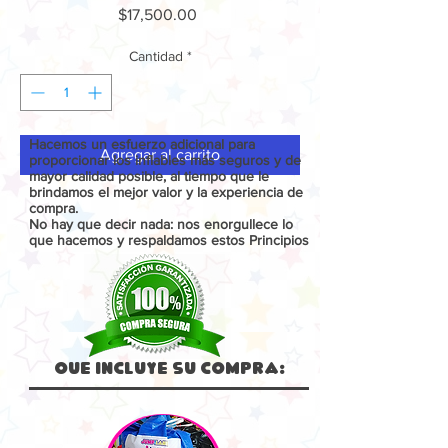
Precio
$17,500.00
Cantidad
*
Hacemos un esfuerzo adicional para
Agregar al carrito
proporcionar los inflables más seguros y de
mayor calidad posible, al tiempo que le
brindamos el mejor valor y la experiencia de
compra.
No hay que decir nada: nos enorgullece lo
que hacemos y respaldamos estos Principios
Que Incluye su compra: