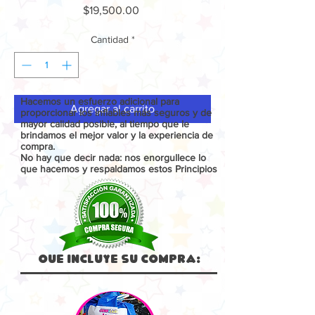
Precio
$19,500.00
Cantidad
*
Hacemos un esfuerzo adicional para
Agregar al carrito
proporcionar los inflables más seguros y de
mayor calidad posible, al tiempo que le
brindamos el mejor valor y la experiencia de
compra.
No hay que decir nada: nos enorgullece lo
que hacemos y respaldamos estos Principios
Que Incluye su compra: