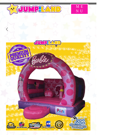
ME
NU