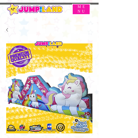
ME
NU