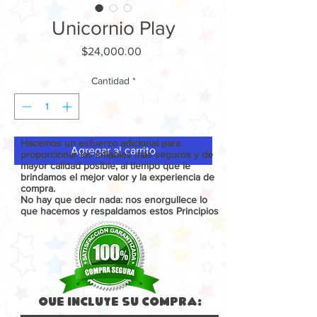
Unicornio Play
Precio
$24,000.00
Cantidad
*
Hacemos un esfuerzo adicional para
Agregar al carrito
proporcionar los inflables más seguros y de
mayor calidad posible, al tiempo que le
brindamos el mejor valor y la experiencia de
compra.
No hay que decir nada: nos enorgullece lo
que hacemos y respaldamos estos Principios
Que Incluye su compra: