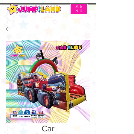
ME
NU
Car