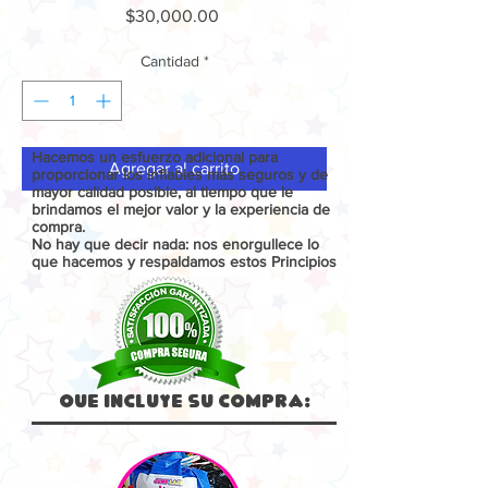
Precio
$30,000.00
Cantidad
*
Hacemos un esfuerzo adicional para
Agregar al carrito
proporcionar los inflables más seguros y de
mayor calidad posible, al tiempo que le
brindamos el mejor valor y la experiencia de
compra.
No hay que decir nada: nos enorgullece lo
que hacemos y respaldamos estos Principios
Que Incluye su compra: