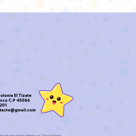
olonia El Tizate
isco C.P 45066
9201
ntacto@gmail.com
nta de brincolines inflables en Toluca Estado