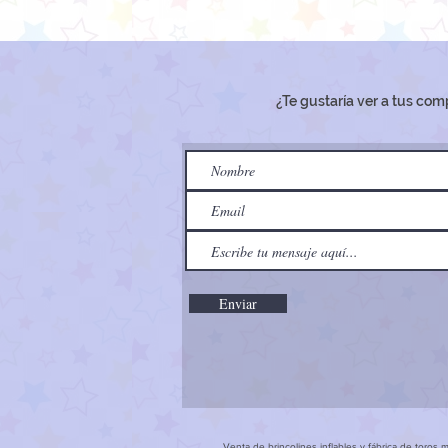
¿Te gustaría ver a tus com
Enviar
Venta de brincolines inflables y fábrica de toros