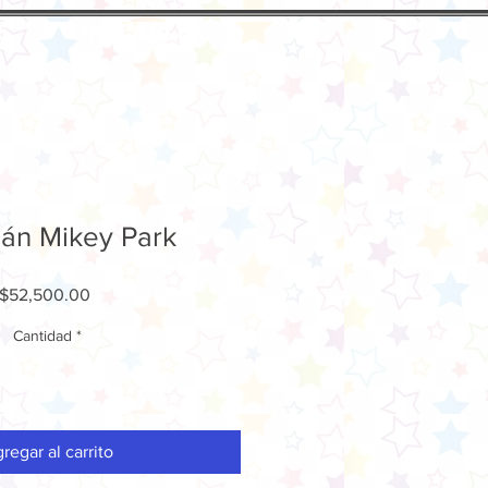
S
INFLABLES
án Mikey Park
Precio
$52,500.00
Cantidad
*
regar al carrito