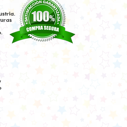
ustria.
turas
o.
y
o