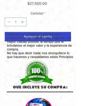
Precio
$27,500.00
Cantidad
*
Hacemos un esfuerzo adicional para
Agregar al carrito
proporcionar los inflables más seguros y de
mayor calidad posible, al tiempo que le
brindamos el mejor valor y la experiencia de
compra.
No hay que decir nada: nos enorgullece lo
que hacemos y respaldamos estos Principios
Que Incluye su compra: