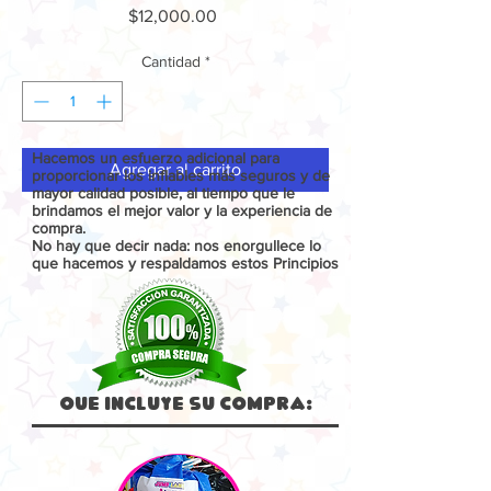
Precio
$12,000.00
Cantidad
*
Hacemos un esfuerzo adicional para
Agregar al carrito
proporcionar los inflables más seguros y de
mayor calidad posible, al tiempo que le
brindamos el mejor valor y la experiencia de
compra.
No hay que decir nada: nos enorgullece lo
que hacemos y respaldamos estos Principios
Que Incluye su compra: