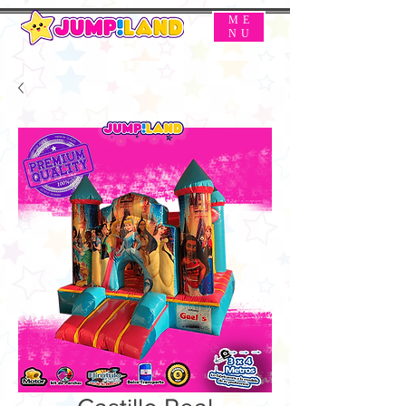
ME
NU