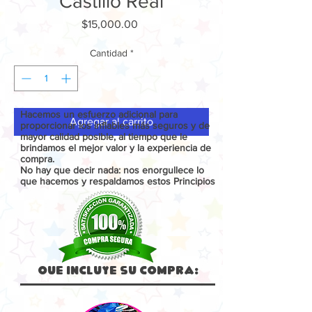
Castillo Real
Precio
$15,000.00
Cantidad
*
Hacemos un esfuerzo adicional para
Agregar al carrito
proporcionar los inflables más seguros y de
mayor calidad posible, al tiempo que le
brindamos el mejor valor y la experiencia de
compra.
No hay que decir nada: nos enorgullece lo
que hacemos y respaldamos estos Principios
Que Incluye su compra: