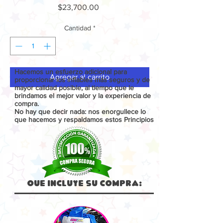
Precio
$23,700.00
Cantidad
*
Hacemos un esfuerzo adicional para
Agregar al carrito
proporcionar los inflables más seguros y de
mayor calidad posible, al tiempo que le
brindamos el mejor valor y la experiencia de
compra.
No hay que decir nada: nos enorgullece lo
que hacemos y respaldamos estos Principios
Que Incluye su compra: