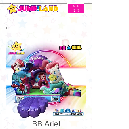
ME
NU
BB Ariel