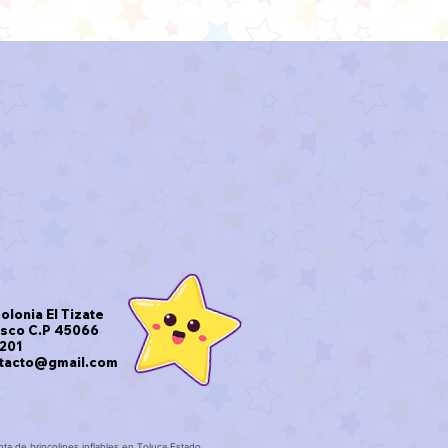
olonia El Tizate
isco C.P 45066
9201
ntacto@gmail.com
nta de brincolines inflables en Toluca Estado