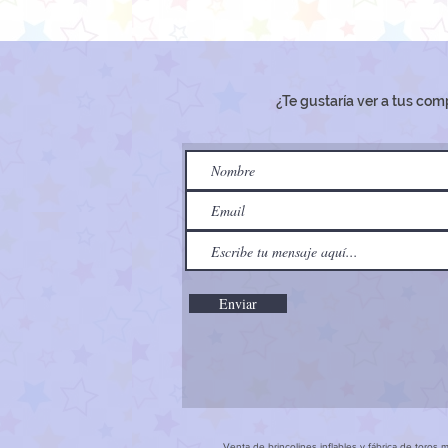
¿Te gustaría ver a tus com
Enviar
Venta de brincolines inflables y fábrica de toros