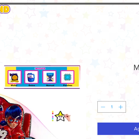
HOME
JUEGOS MECANICO
M
Ag