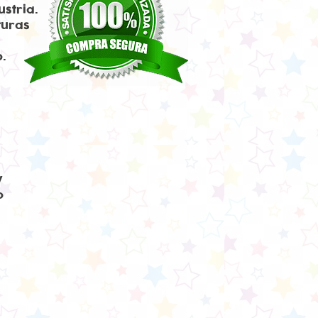
ustria.
turas
o.
y
o