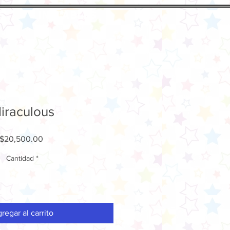
S
INFLABLES
iraculous
Precio
$20,500.00
Cantidad
*
regar al carrito