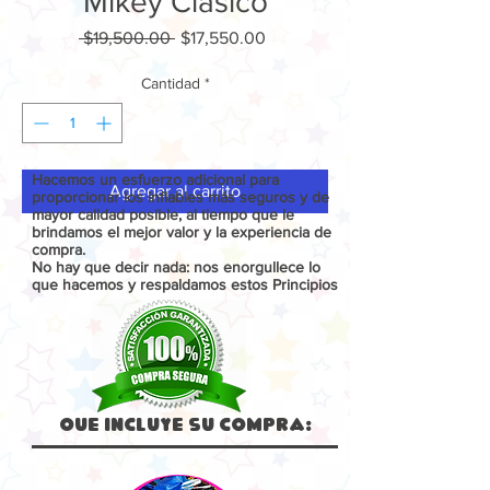
Mikey Clásico
Precio
Precio
 $19,500.00 
$17,550.00
de
oferta
Cantidad
*
Hacemos un esfuerzo adicional para
Agregar al carrito
proporcionar los inflables más seguros y de
mayor calidad posible, al tiempo que le
brindamos el mejor valor y la experiencia de
compra.
No hay que decir nada: nos enorgullece lo
que hacemos y respaldamos estos Principios
Que Incluye su compra: