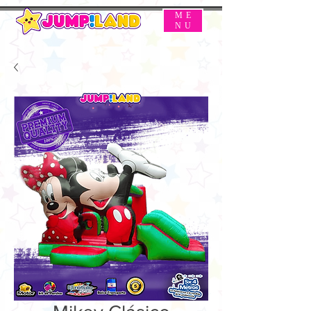
ME
NU