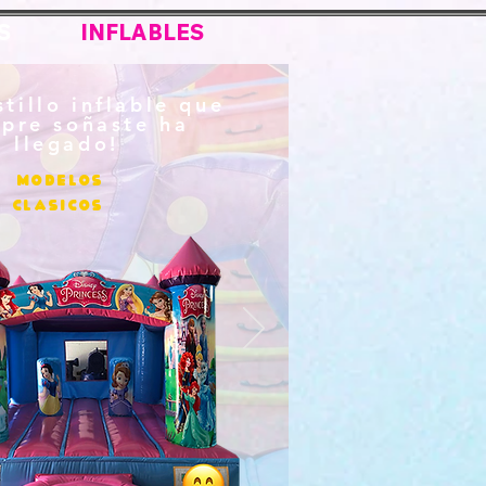
S
INFLABLES
stillo inflable que
pre soñaste ha
llegado!
MODELOS
CLaSICOS