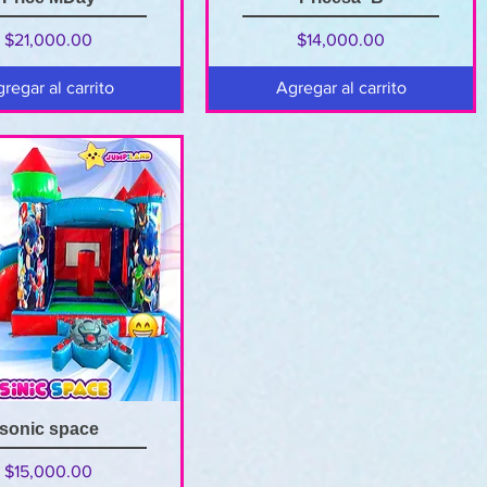
Precio
Precio
$21,000.00
$14,000.00
regar al carrito
Agregar al carrito
sonic space
Precio
$15,000.00