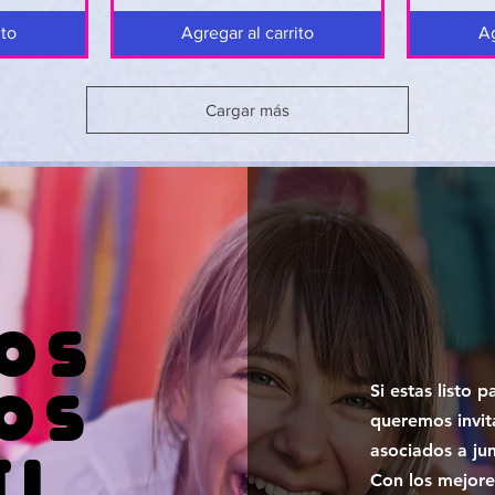
ito
Agregar al carrito
Ag
Cargar más
OS
Si estas listo 
OS
queremos invit
asociados a ju
TI
Con los mejore