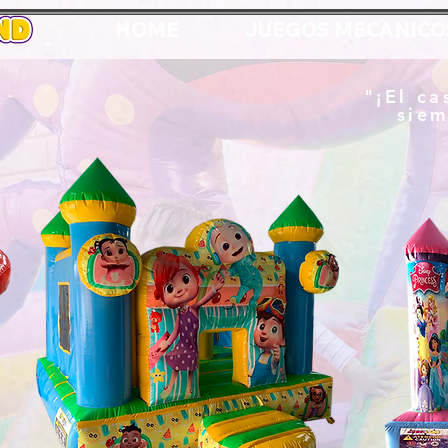
HOME
JUEGOS MECANICO
"¡El ca
siem